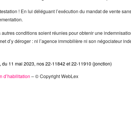
ttestation ! En lui déléguant l’exécution du mandat de vente sans 
lementation.
s autres conditions soient réunies pour obtenir une indemnisation
rmet d’y déroger : ni l’agence immobilière ni son négociateur i
e, du 11 mai 2023, nos 22-11842 et 22-11910 (jonction)
n d’habilitation
– © Copyright WebLex