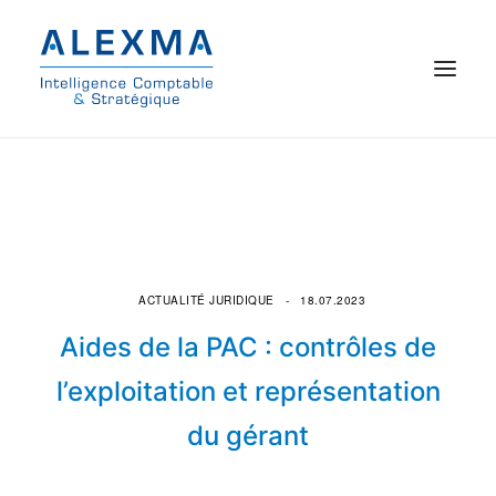
© 2021 Alexma
Accueil
Intelligence comptable
ACTUALITÉ JURIDIQUE
18.07.2023
Commissariat aux comptes
Aides de la PAC : contrôles de
On parle de nous
l’exploitation et représentation
du gérant
Qui sommes-nous ?