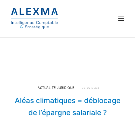
© 2021 Alexma
Accueil
Intelligence comptable
Commissariat aux comptes
ACTUALITÉ JURIDIQUE
20.09.2023
Aléas climatiques = déblocage
On parle de nous
de l’épargne salariale ?
Qui sommes-nous ?