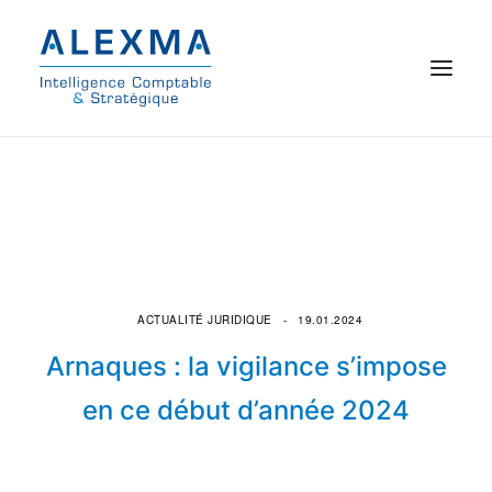
© 2021 Alexma
Accueil
Intelligence comptable
Commissariat aux comptes
ACTUALITÉ JURIDIQUE
19.01.2024
Arnaques : la vigilance s’impose
On parle de nous
en ce début d’année 2024
Qui sommes-nous ?