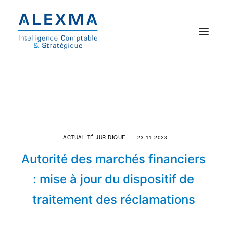
© 2021 Alexma
Accueil
Intelligence comptable
ACTUALITÉ JURIDIQUE
23.11.2023
Commissariat aux comptes
Autorité des marchés financiers
On parle de nous
: mise à jour du dispositif de
traitement des réclamations
Qui sommes-nous ?