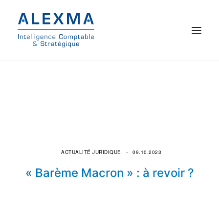
© 2021 Alexma
Accueil
Intelligence comptable
Commissariat aux comptes
ACTUALITÉ JURIDIQUE
09.10.2023
On parle de nous
« Barème Macron » : à revoir ?
Qui sommes-nous ?