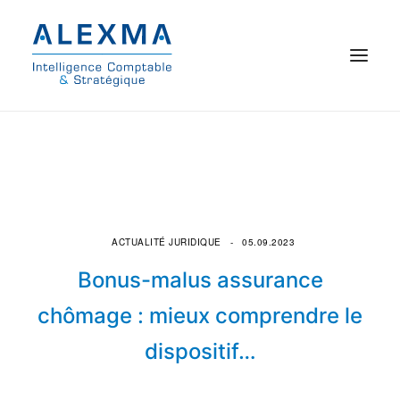
© 2021 Alexma
Accueil
Intelligence comptable
ACTUALITÉ JURIDIQUE
05.09.2023
Commissariat aux comptes
Bonus-malus assurance
On parle de nous
chômage : mieux comprendre le
dispositif…
Qui sommes-nous ?