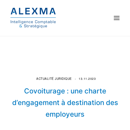
© 2021 Alexma
Accueil
Intelligence comptable
ACTUALITÉ JURIDIQUE
13.11.2023
Commissariat aux comptes
Covoiturage : une charte
On parle de nous
d’engagement à destination des
employeurs
Qui sommes-nous ?