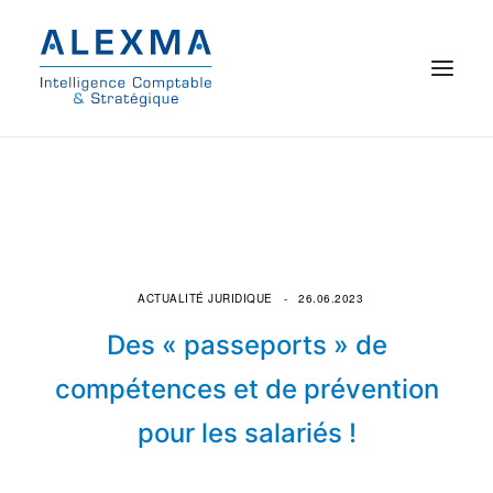
© 2021 Alexma
Accueil
Intelligence comptable
ACTUALITÉ JURIDIQUE
26.06.2023
Commissariat aux comptes
Des « passeports » de
On parle de nous
compétences et de prévention
pour les salariés !
Qui sommes-nous ?