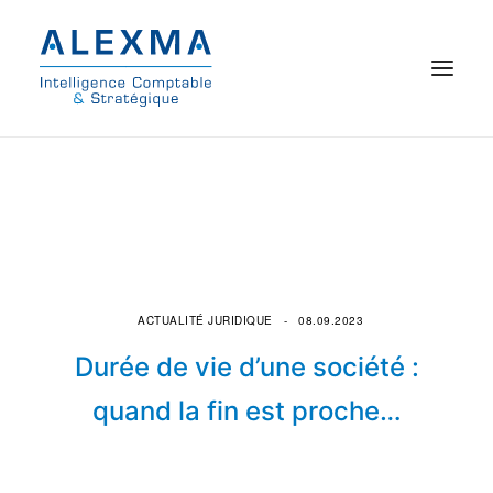
© 2021 Alexma
Accueil
Intelligence comptable
Commissariat aux comptes
ACTUALITÉ JURIDIQUE
08.09.2023
Durée de vie d’une société :
On parle de nous
quand la fin est proche…
Qui sommes-nous ?