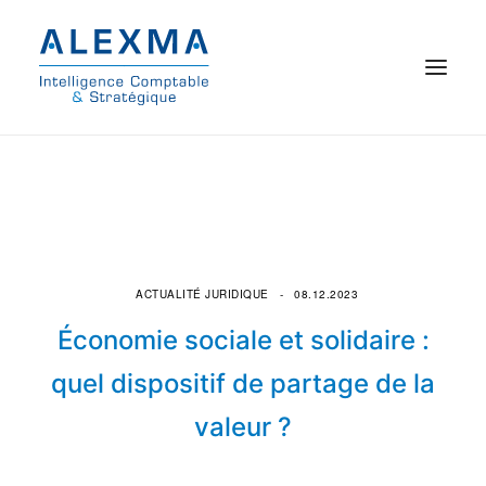
© 2021 Alexma
Accueil
Intelligence comptable
ACTUALITÉ JURIDIQUE
08.12.2023
Commissariat aux comptes
Économie sociale et solidaire :
On parle de nous
quel dispositif de partage de la
valeur ?
Qui sommes-nous ?