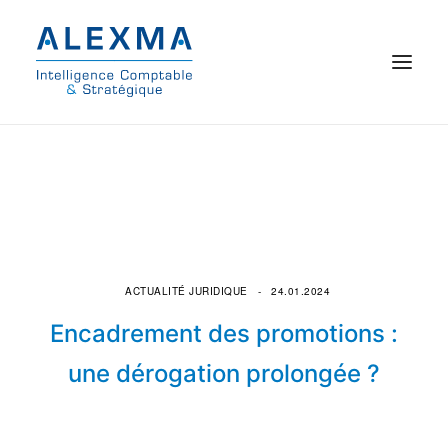
© 2021 Alexma
Accueil
Intelligence comptable
Commissariat aux comptes
ACTUALITÉ JURIDIQUE
24.01.2024
Encadrement des promotions :
On parle de nous
une dérogation prolongée ?
Qui sommes-nous ?