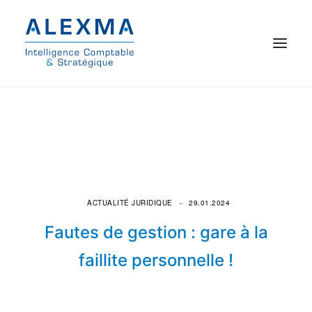
© 2021 Alexma
Accueil
Intelligence comptable
Commissariat aux comptes
ACTUALITÉ JURIDIQUE
29.01.2024
Fautes de gestion : gare à la
On parle de nous
faillite personnelle !
Qui sommes-nous ?