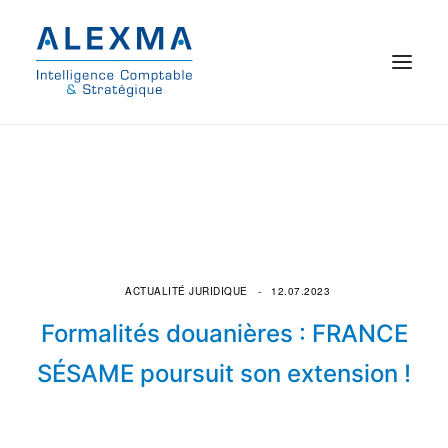
© 2021 Alexma
Accueil
Intelligence comptable
Commissariat aux comptes
ACTUALITÉ JURIDIQUE
12.07.2023
Formalités douanières : FRANCE
On parle de nous
SÉSAME poursuit son extension !
Qui sommes-nous ?