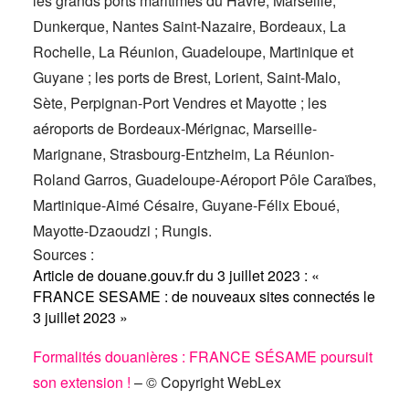
les grands ports maritimes du Havre, Marseille,
Dunkerque, Nantes Saint-Nazaire, Bordeaux, La
Rochelle, La Réunion, Guadeloupe, Martinique et
Guyane ; les ports de Brest, Lorient, Saint-Malo,
Sète, Perpignan-Port Vendres et Mayotte ; les
aéroports de Bordeaux-Mérignac, Marseille-
Marignane, Strasbourg-Entzheim, La Réunion-
Roland Garros, Guadeloupe-Aéroport Pôle Caraïbes,
Martinique-Aimé Césaire, Guyane-Félix Eboué,
Mayotte-Dzaoudzi ; Rungis.
Sources :
Article de douane.gouv.fr du 3 juillet 2023 : «
FRANCE SESAME : de nouveaux sites connectés le
3 juillet 2023 »
Formalités douanières : FRANCE SÉSAME poursuit
son extension !
– © Copyright WebLex