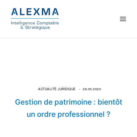
© 2021 Alexma
Accueil
Intelligence comptable
Commissariat aux comptes
ACTUALITÉ JURIDIQUE
29.05.2023
Gestion de patrimoine : bientôt
On parle de nous
un ordre professionnel ?
Qui sommes-nous ?