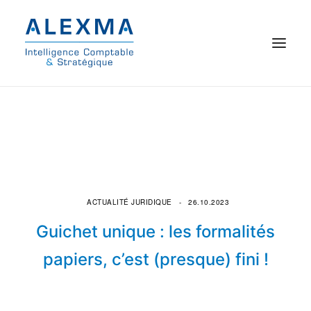
© 2021 Alexma
Accueil
Intelligence comptable
Commissariat aux comptes
ACTUALITÉ JURIDIQUE
26.10.2023
Guichet unique : les formalités
On parle de nous
papiers, c’est (presque) fini !
Qui sommes-nous ?