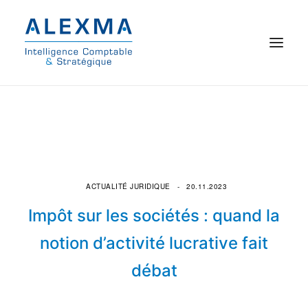
© 2021 Alexma
Accueil
Intelligence comptable
ACTUALITÉ JURIDIQUE
20.11.2023
Commissariat aux comptes
Impôt sur les sociétés : quand la
On parle de nous
notion d’activité lucrative fait
débat
Qui sommes-nous ?