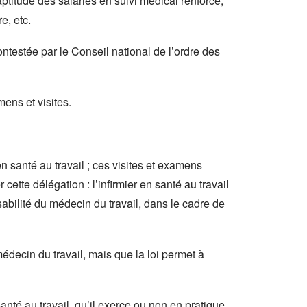
ptitude des salariés en suivi médical renforcé,
e, etc.
ontestée par le Conseil national de l’ordre des
ens et visites.
en santé au travail ; ces visites et examens
cette délégation : l’infirmier en santé au travail
abilité du médecin du travail, dans le cadre de
médecin du travail, mais que la loi permet à
santé au travail, qu’il exerce ou non en pratique