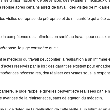
isites d’information et de prévention, des examens médicaux d’a
reprise après certains arrêts de travail, des visites de mi-carrièr
es visites de reprise, de préreprise et de mi-carrière qui a été c
me la compétence des infirmiers en santé au travail pour ces exam
préreprise, le juge considère que :
t le médecin du travail peut confier la réalisation à un infirmier 
d’actes réservés par la loi ; des garanties existent pour encadrer 
mpétences nécessaires, doit réaliser ces visites sous la respons
arrière, le juge rappelle qu’elles peuvent être réalisées par le 
que avancée de la réaliser et ce, sans délégation du médecin.
avail de déléguer la réalisation de cette visite à un infirmier en 