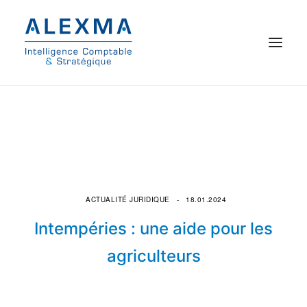
© 2021 Alexma
Accueil
Intelligence comptable
Commissariat aux comptes
ACTUALITÉ JURIDIQUE
18.01.2024
Intempéries : une aide pour les
On parle de nous
agriculteurs
Qui sommes-nous ?