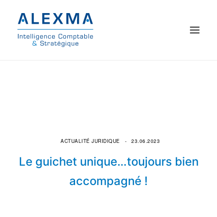
© 2021 Alexma
Accueil
Intelligence comptable
Commissariat aux comptes
ACTUALITÉ JURIDIQUE
23.06.2023
Le guichet unique…toujours bien
On parle de nous
accompagné !
Qui sommes-nous ?