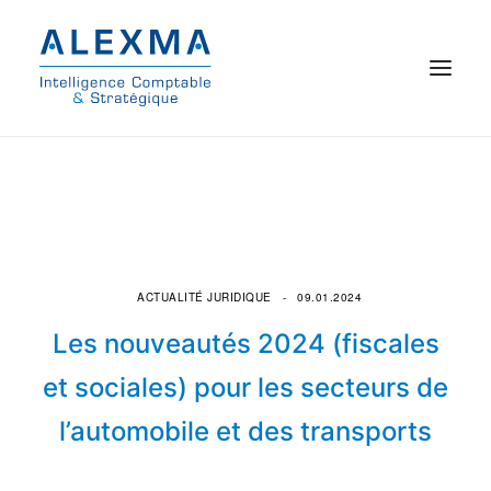
© 2021 Alexma
Accueil
Intelligence comptable
ACTUALITÉ JURIDIQUE
09.01.2024
Commissariat aux comptes
Les nouveautés 2024 (fiscales
On parle de nous
et sociales) pour les secteurs de
l’automobile et des transports
Qui sommes-nous ?