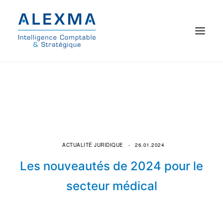
© 2021 Alexma
Accueil
Intelligence comptable
Commissariat aux comptes
ACTUALITÉ JURIDIQUE
26.01.2024
Les nouveautés de 2024 pour le
On parle de nous
secteur médical
Qui sommes-nous ?