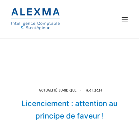
© 2021 Alexma
Accueil
Intelligence comptable
Commissariat aux comptes
ACTUALITÉ JURIDIQUE
19.01.2024
Licenciement : attention au
On parle de nous
principe de faveur !
Qui sommes-nous ?