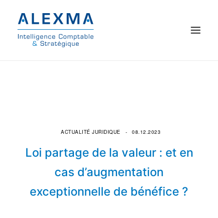
© 2021 Alexma
Accueil
Intelligence comptable
ACTUALITÉ JURIDIQUE
08.12.2023
Commissariat aux comptes
Loi partage de la valeur : et en
On parle de nous
cas d’augmentation
exceptionnelle de bénéfice ?
Qui sommes-nous ?