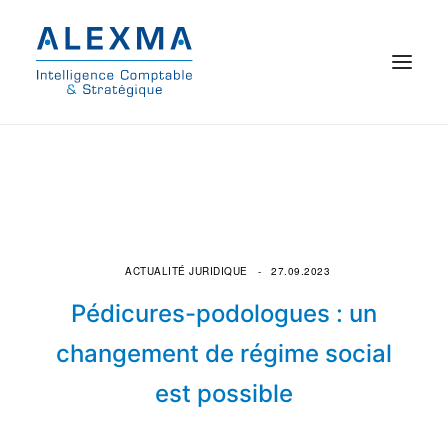
© 2021 Alexma
Accueil
Intelligence comptable
ACTUALITÉ JURIDIQUE
27.09.2023
Commissariat aux comptes
Pédicures-podologues : un
On parle de nous
changement de régime social
est possible
Qui sommes-nous ?