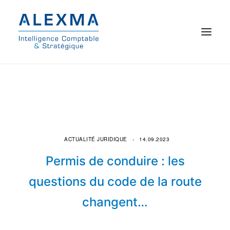
© 2021 Alexma
Accueil
Intelligence comptable
ACTUALITÉ JURIDIQUE
14.09.2023
Commissariat aux comptes
Permis de conduire : les
On parle de nous
questions du code de la route
changent…
Qui sommes-nous ?