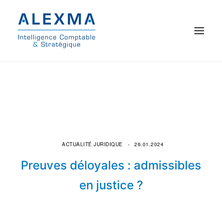
© 2021 Alexma
Accueil
Intelligence comptable
Commissariat aux comptes
ACTUALITÉ JURIDIQUE
26.01.2024
Preuves déloyales : admissibles
On parle de nous
en justice ?
Qui sommes-nous ?