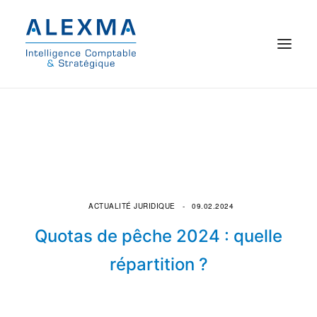
© 2021 Alexma
Accueil
Intelligence comptable
Commissariat aux comptes
ACTUALITÉ JURIDIQUE
09.02.2024
Quotas de pêche 2024 : quelle
On parle de nous
répartition ?
Qui sommes-nous ?