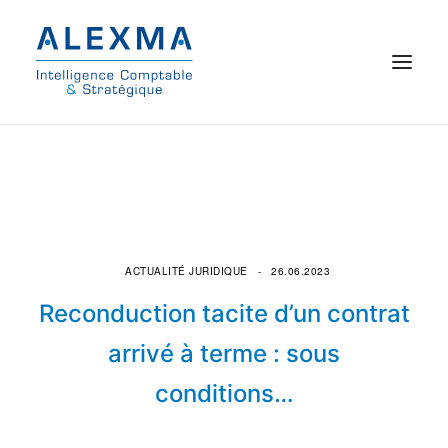
© 2021 Alexma
Accueil
Intelligence comptable
ACTUALITÉ JURIDIQUE
26.06.2023
Commissariat aux comptes
Reconduction tacite d’un contrat
On parle de nous
arrivé à terme : sous
conditions…
Qui sommes-nous ?