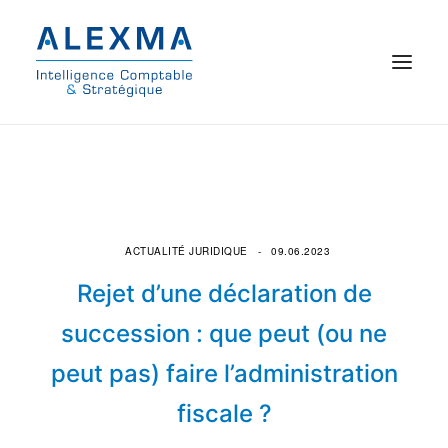
© 2021 Alexma
Accueil
Intelligence comptable
ACTUALITÉ JURIDIQUE
09.06.2023
Commissariat aux comptes
Rejet d’une déclaration de
succession : que peut (ou ne
On parle de nous
peut pas) faire l’administration
Qui sommes-nous ?
fiscale ?