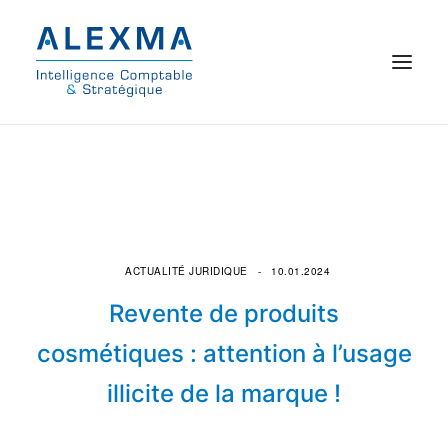
© 2021 Alexma
Accueil
Intelligence comptable
ACTUALITÉ JURIDIQUE
10.01.2024
Commissariat aux comptes
Revente de produits
On parle de nous
cosmétiques : attention à l’usage
illicite de la marque !
Qui sommes-nous ?