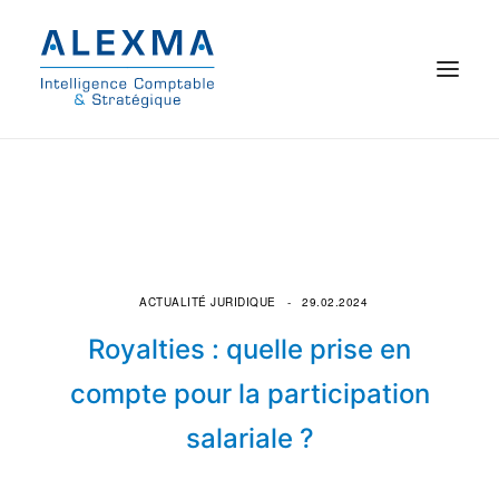
© 2021 Alexma
Accueil
Intelligence comptable
ACTUALITÉ JURIDIQUE
29.02.2024
Commissariat aux comptes
Royalties : quelle prise en
On parle de nous
compte pour la participation
salariale ?
Qui sommes-nous ?