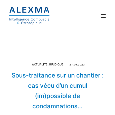
© 2021 Alexma
Accueil
Intelligence comptable
ACTUALITÉ JURIDIQUE
27.09.2023
Commissariat aux comptes
Sous-traitance sur un chantier :
cas vécu d’un cumul
On parle de nous
(im)possible de
Qui sommes-nous ?
condamnations…