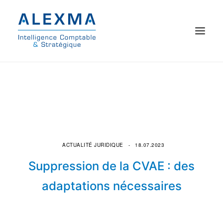
© 2021 Alexma
Accueil
Intelligence comptable
Commissariat aux comptes
ACTUALITÉ JURIDIQUE
18.07.2023
Suppression de la CVAE : des
On parle de nous
adaptations nécessaires
Qui sommes-nous ?