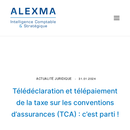
© 2021 Alexma
Accueil
Intelligence comptable
ACTUALITÉ JURIDIQUE
31.01.2024
Commissariat aux comptes
Télédéclaration et télépaiement
On parle de nous
de la taxe sur les conventions
d’assurances (TCA) : c’est parti !
Qui sommes-nous ?