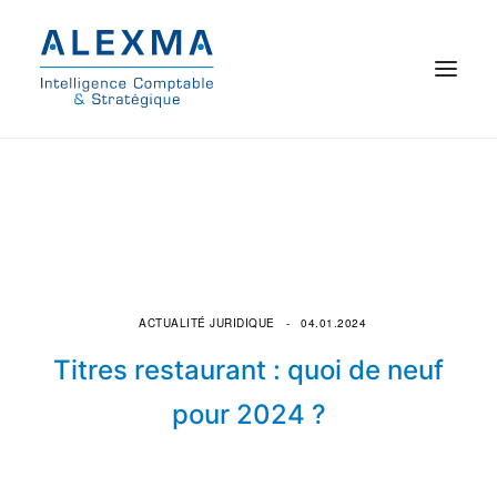
© 2021 Alexma
Accueil
Intelligence comptable
Commissariat aux comptes
ACTUALITÉ JURIDIQUE
04.01.2024
Titres restaurant : quoi de neuf
On parle de nous
pour 2024 ?
Qui sommes-nous ?