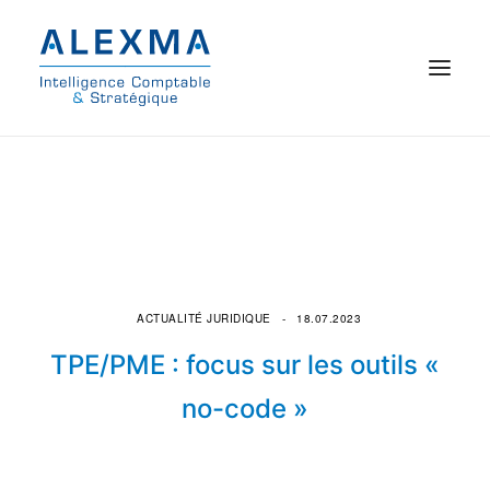
© 2021 Alexma
Accueil
Intelligence comptable
Commissariat aux comptes
ACTUALITÉ JURIDIQUE
18.07.2023
TPE/PME : focus sur les outils «
On parle de nous
no-code »
Qui sommes-nous ?