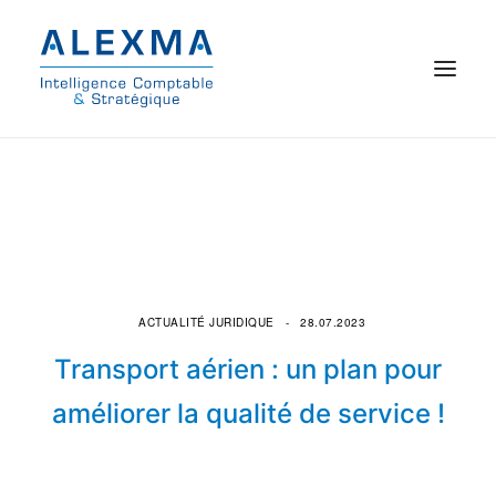
© 2021 Alexma
Accueil
Intelligence comptable
Commissariat aux comptes
ACTUALITÉ JURIDIQUE
28.07.2023
Transport aérien : un plan pour
On parle de nous
améliorer la qualité de service !
Qui sommes-nous ?