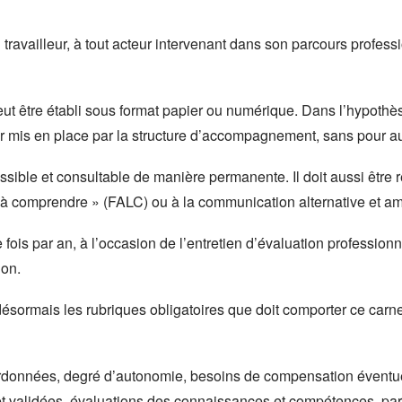
 travailleur, à tout acteur intervenant dans son parcours profess
ut être établi sous format papier ou numérique. Dans l’hypothès
ger mis en place par la structure d’accompagnement, sans pour aut
cessible et consultable de manière permanente. Il doit aussi êtr
 et à comprendre » (FALC) ou à la communication alternative et a
 fois par an, à l’occasion de l’entretien d’évaluation professionn
ion.
ésormais les rubriques obligatoires que doit comporter ce carne
 coordonnées, degré d’autonomie, besoins de compensation éventu
 et validées, évaluations des connaissances et compétences, part