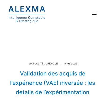
© 2021 Alexma
Accueil
Intelligence comptable
ACTUALITÉ JURIDIQUE
14.06.2023
Commissariat aux comptes
Validation des acquis de
On parle de nous
l’expérience (VAE) inversée : les
détails de l’expérimentation
Qui sommes-nous ?