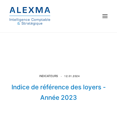
© 2021 Alexma
Accueil
Intelligence comptable
Commissariat aux comptes
INDICATEURS
12.01.2024
Indice de référence des loyers -
On parle de nous
Année 2023
Qui sommes-nous ?