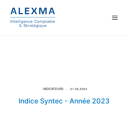
© 2021 Alexma
Accueil
Intelligence comptable
Commissariat aux comptes
INDICATEURS
01.02.2024
On parle de nous
Indice Syntec - Année 2023
Qui sommes-nous ?