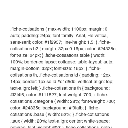
Actus
Espace client
.fiche-cotisations { max-width: 1100px; margin: 0
auto; padding: 24px; font-family: Arial, Helvetica,
sans-serif; color: #1f2937; line-height: 1.5; } .fiche-
cotisations h2 { margin: 32px 0 16px; color: #24335c;
font-size: 24px; } .fiche-cotisations table { width:
100%; border-collapse: collapse; table-layout: auto;
margin-bottom: 32px; font-size: 15px; } .fiche-
cotisations th, .fiche-cotisations td { padding: 12px
14px; border: 1px solid #d1d5db; vertical-align: top;
text-align: left; } .fiche-cotisations th { background:
#f3f4f6; color: #111827; font-weight: 700; } .fiche-
cotisations .categorie { width: 28%; font-weight: 700;
color: #24335c; background: #f9fafb; } .fiche-
cotisations .base { width: 52%; } .fiche-cotisations
.taux { width: 20%; text-align: center; white-space:
nowrap; font-weight: 600; } .fiche-cotisations .note {