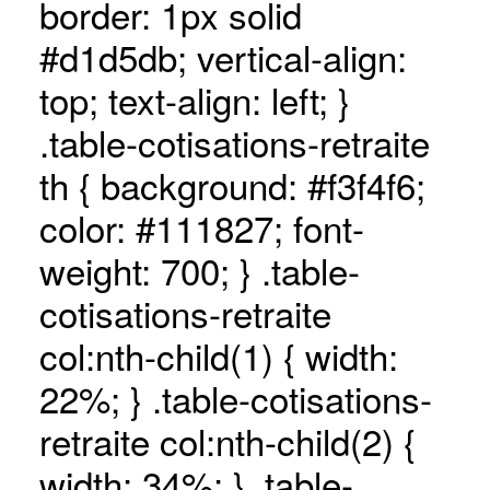
border: 1px solid
#d1d5db; vertical-align:
top; text-align: left; }
.table-cotisations-retraite
th { background: #f3f4f6;
color: #111827; font-
weight: 700; } .table-
cotisations-retraite
col:nth-child(1) { width:
22%; } .table-cotisations-
retraite col:nth-child(2) {
width: 34%; } .table-