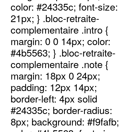
color: #24335c; font-size:
21px; } .bloc-retraite-
complementaire .intro {
margin: 0 0 14px; color:
#4b5563; } .bloc-retraite-
complementaire .note {
margin: 18px 0 24px;
padding: 12px 14px;
border-left: 4px solid
#24335c; border-radius:
8px; background: #f9fafb;