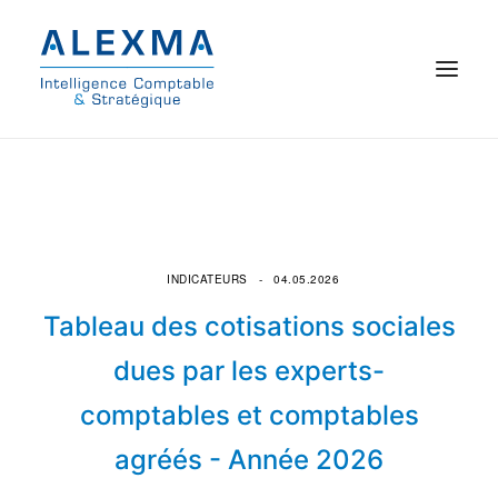
© 2021 Alexma
Accueil
Intelligence comptable
INDICATEURS
04.05.2026
Commissariat aux comptes
Tableau des cotisations sociales
dues par les experts-
On parle de nous
comptables et comptables
Qui sommes-nous ?
agréés - Année 2026