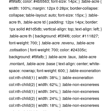
#f9fafb; color: #4b5563; font-size: 14px; } .table-acre {
width: 100%; margin: 12px 0 28px; border-collapse:
collapse; table-layout: auto; font-size: 15px; } .table-
acre th, .table-acre td { padding: 12px 14px; border:
1px solid #d1d5db; vertical-align: top; text-align: left; }
.table-acre th { background: #f3f4f6; color: #111827;
font-weight: 700; } .table-acre .revenu, .table-acre
.cotisation { font-weight: 700; color: #24335c;
background: #f9fafb; } .table-acre .taux, .table-acre
.montant, .table-acre .base { text-align: center; white-
space: nowrap; font-weight: 600; } .table-exoneration
col:nth-child(1) { width: 38%; } .table-exoneration
col:nth-child(2) { width: 62%; } .table-non-exonerees
col:nth-child(1) { width: 34%; } .table-non-exonerees
col:nth-child(2) { width: 24%; } .table-non-exonerees
col:nth-child(3) { width: 18%; } .table-non-exonerees