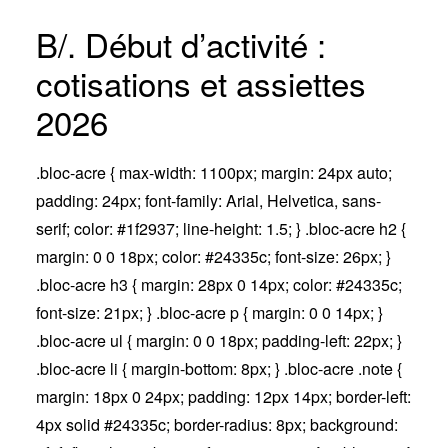
B/. Début d’activité :
cotisations et assiettes
2026
.bloc-acre { max-width: 1100px; margin: 24px auto;
padding: 24px; font-family: Arial, Helvetica, sans-
serif; color: #1f2937; line-height: 1.5; } .bloc-acre h2 {
margin: 0 0 18px; color: #24335c; font-size: 26px; }
.bloc-acre h3 { margin: 28px 0 14px; color: #24335c;
font-size: 21px; } .bloc-acre p { margin: 0 0 14px; }
.bloc-acre ul { margin: 0 0 18px; padding-left: 22px; }
.bloc-acre li { margin-bottom: 8px; } .bloc-acre .note {
margin: 18px 0 24px; padding: 12px 14px; border-left:
4px solid #24335c; border-radius: 8px; background: