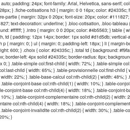
uto; padding: 24px; font-family: Arial, Helvetica, sans-serif; colo
28px; } .fiche-cotisations h3 { margin: 0 0 16px; color: #24335c; f
tre-partie { margin: 32px 0 20px; font-size: 20px; color: #111827; t
827; text-decoration: underline; } .bloc-cotisation, .bloc-tablea
: #ffffff; } .intro { margin: 0 0 20px; color: #4b5563; } table { 
th, td { padding: 12px 14px; border: 1px solid #d1d5db; vertical-ali
h p { margin: 0; } ul { margin: 0; padding-left: 18px; } li { margin-
ght: 600; } .choix { color: #24335c; } .total td { background: #f9faf
; border-left: 4px solid #24335c; border-radius: 8px; background:
0; } .table-simple col:first-child { width: 72%; } .table-simple col
col:last-child { width: 65%; } .table-provisionnelle col:first-child {
 width: 22%; } .table-base-calcul col:nth-child(2) { width: 48%; } 
 .table-conjoint-base col:nth-child(1) { width: 10%; } .table-conjoi
le-conjoint-base col:nth-child(4) { width: 18%; } .table-conjoint-ba
 10%; } .table-conjoint-complementaire col:nth-child(2) { width: 
taire col:nth-child(4) { width: 18%; } .table-conjoint-complementai
 .table-conjoint-invalidite col:nth-child(2) { width: 30%; } .table-co
 20%; }