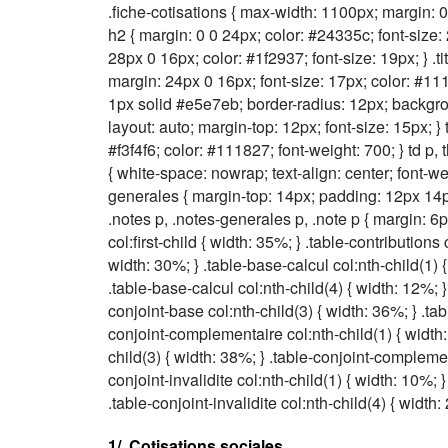
.fiche-cotisations { max-width: 1100px; margin: 0 a
h2 { margin: 0 0 24px; color: #24335c; font-size: 
28px 0 16px; color: #1f2937; font-size: 19px; } .ti
margin: 24px 0 16px; font-size: 17px; color: #111
1px solid #e5e7eb; border-radius: 12px; background
layout: auto; margin-top: 12px; font-size: 15px; } 
#f3f4f6; color: #111827; font-weight: 700; } td p, t
{ white-space: nowrap; text-align: center; font-wei
generales { margin-top: 14px; padding: 12px 14px
.notes p, .notes-generales p, .note p { margin: 6px 
col:first-child { width: 35%; } .table-contributions 
width: 30%; } .table-base-calcul col:nth-child(1) {
.table-base-calcul col:nth-child(4) { width: 12%; }
conjoint-base col:nth-child(3) { width: 36%; } .tab
conjoint-complementaire col:nth-child(1) { width:
child(3) { width: 38%; } .table-conjoint-complemen
conjoint-invalidite col:nth-child(1) { width: 10%; }
.table-conjoint-invalidite col:nth-child(4) { width:
1/. Cotisations sociales