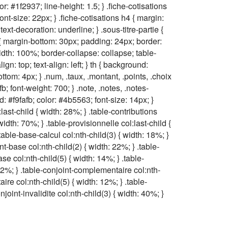
r: #1f2937; line-height: 1.5; } .fiche-cotisations
ont-size: 22px; } .fiche-cotisations h4 { margin:
ext-decoration: underline; } .sous-titre-partie {
u { margin-bottom: 30px; padding: 24px; border:
width: 100%; border-collapse: collapse; table-
gn: top; text-align: left; } th { background:
bottom: 4px; } .num, .taux, .montant, .points, .choix
b; font-weight: 700; } .note, .notes, .notes-
 #f9fafb; color: #4b5563; font-size: 14px; }
:last-child { width: 28%; } .table-contributions
 width: 70%; } .table-provisionnelle col:last-child {
.table-base-calcul col:nth-child(3) { width: 18%; }
nt-base col:nth-child(2) { width: 22%; } .table-
se col:nth-child(5) { width: 14%; } .table-
22%; } .table-conjoint-complementaire col:nth-
re col:nth-child(5) { width: 12%; } .table-
njoint-invalidite col:nth-child(3) { width: 40%; }