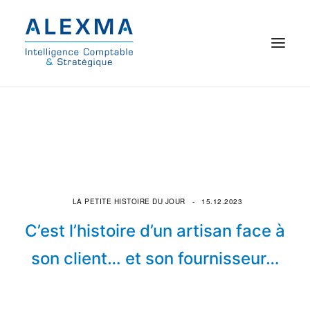
© 2021 Alexma
Accueil
Intelligence comptable
Commissariat aux comptes
LA PETITE HISTOIRE DU JOUR
15.12.2023
C’est l’histoire d’un artisan face à
On parle de nous
son client… et son fournisseur…
Qui sommes-nous ?