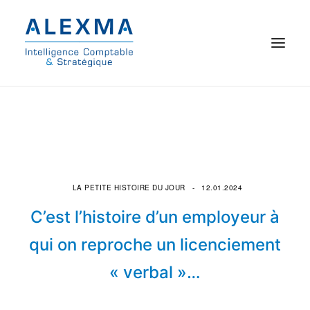
© 2021 Alexma
Accueil
Intelligence comptable
LA PETITE HISTOIRE DU JOUR
12.01.2024
Commissariat aux comptes
C’est l’histoire d’un employeur à
On parle de nous
qui on reproche un licenciement
« verbal »…
Qui sommes-nous ?