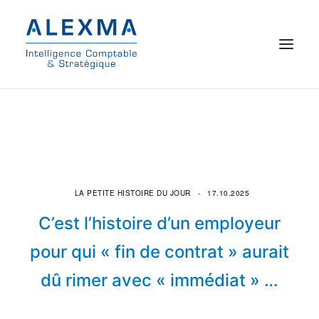
© 2021 Alexma
Accueil
Intelligence comptable
LA PETITE HISTOIRE DU JOUR
17.10.2025
Commissariat aux comptes
C’est l’histoire d’un employeur
On parle de nous
pour qui « fin de contrat » aurait
dû rimer avec « immédiat » …
Qui sommes-nous ?