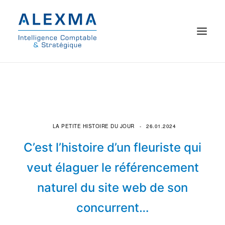
© 2021 Alexma
Accueil
Intelligence comptable
LA PETITE HISTOIRE DU JOUR
26.01.2024
Commissariat aux comptes
C’est l’histoire d’un fleuriste qui
veut élaguer le référencement
On parle de nous
naturel du site web de son
Qui sommes-nous ?
concurrent…