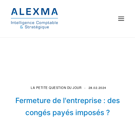
© 2021 Alexma
Accueil
Intelligence comptable
Commissariat aux comptes
LA PETITE QUESTION DU JOUR
28.02.2024
Fermeture de l'entreprise : des
On parle de nous
congés payés imposés ?
Qui sommes-nous ?